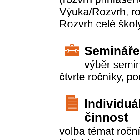
Výuka/Rozvrh, r
Rozvrh celé škol
Semináře
výběr seminá
čtvrté ročníky, p
Individuá
činnost
volba témat roční