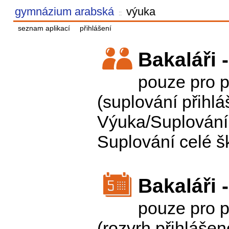
gymnázium arabská
výuka
::
seznam aplikací
přihlášení
Bakaláři 
pouze pro p
(suplování přihl
Výuka/Suplování,
Suplování celé š
Bakaláři 
pouze pro p
(rozvrh přihláše